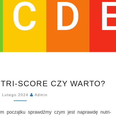
OBLICZANIE
UTRI-SCORE CZY WARTO?
NUTRI-
SCORE
7 Lutego 2024
Admin
CZY
WARTO?
ym początku sprawdźmy czym jest naprawdę nutri-