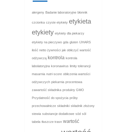
alergeny
Badanie laboratoryjne
błonnik
etykieta
czcionka
czyste etykiety
etykiety
etykiety dla piekarzy
etykiety na pieczywo
gda
gluten
IJHARS
ilość netto żywności
jak obliczyć wartość
kontrola
odżywczą
kontrola
labolatoryjna
koronawirus
limity tolerancji
masarnia
nutri-score
obliczenia wartości
odżywczych
piekarnia
procentowa
zawartość składnika
produkty GMO
Przydatność do spożycia
próby
przechowalnicze
składniki
składnik złożony
stewia
substancje dodatkowe
sód
sól
wartość
tabela
tłuszcze trasn