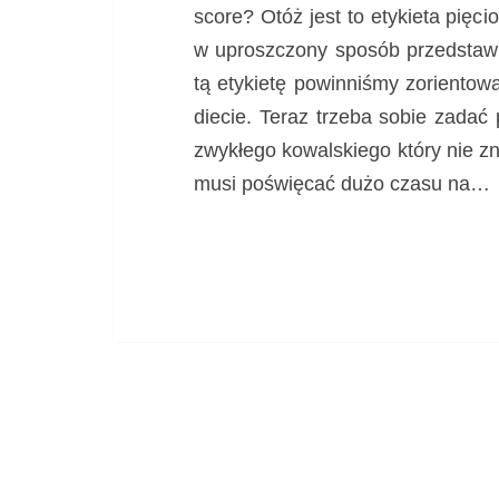
score? Otóż jest to etykieta pięc
w uproszczony sposób przedstawi
tą etykietę powinniśmy zorientow
diecie. Teraz trzeba sobie zadać
zwykłego kowalskiego który nie z
musi poświęcać dużo czasu na…