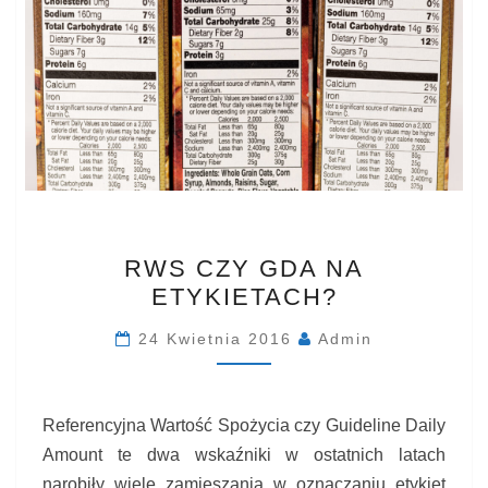
RWS
RWS CZY GDA NA
CZY
ETYKIETACH?
GDA
NA
24 Kwietnia 2016
Admin
ETYKIETACH?
Referencyjna Wartość Spożycia czy Guideline Daily
Amount te dwa wskaźniki w ostatnich latach
narobiły wiele zamieszania w oznaczaniu etykiet