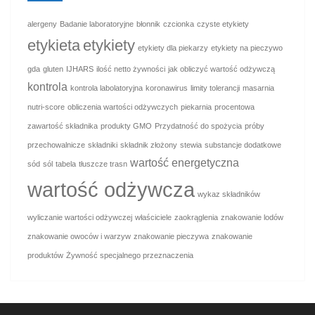
alergeny
Badanie laboratoryjne
błonnik
czcionka
czyste etykiety
etykieta
etykiety
etykiety dla piekarzy
etykiety na pieczywo
gda
gluten
IJHARS
ilość netto żywności
jak obliczyć wartość odżywczą
kontrola
kontrola labolatoryjna
koronawirus
limity tolerancji
masarnia
nutri-score
obliczenia wartości odżywczych
piekarnia
procentowa
zawartość składnika
produkty GMO
Przydatność do spożycia
próby
przechowalnicze
składniki
składnik złożony
stewia
substancje dodatkowe
wartość energetyczna
sód
sól
tabela
tłuszcze trasn
wartość odżywcza
wykaz składników
wyliczanie wartości odżywczej
właściciele
zaokrąglenia
znakowanie lodów
znakowanie owoców i warzyw
znakowanie pieczywa
znakowanie
produktów
Żywność specjalnego przeznaczenia