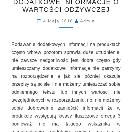
DODATKOWE INFORMACJE O
INFORMACJE
WARTOŚCI ODŻYWCZEJ
O
WARTOŚCI
4 Maja 2016
Admin
ODŻYWCZEJ
Podawanie dodatkowych informacji na produktach
często wbrew pozorom sprawia duże utrudnienie,
nie zawsze nadgorliwość jest dobra często gdy
umieszczamy dodatkowe informacje nie patrzymy
na rozporządzenie a jak się później okazuje
przepisy są ścisłe i nie możemy umieszczać sobie
odmiennego tekstu lub innych wartości nie
uwzględnionych w rozporządzeniu. np. nie możemy
sobie dobrowolnie zamieścić informacji że w
produkcie występują kwasy tłuszczowe omega 3
ponieważ nie ma takiego wskaźnika w
rozporządzeniu, podobnie sprawa ma się z