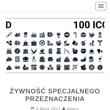
Togg
navig
ŻYWNOŚĆ
ŻYWNOŚĆ SPECJALNEGO
SPECJALNEGO
PRZEZNACZENIA
PRZEZNACZENIA
2 Maja 2017
Admin