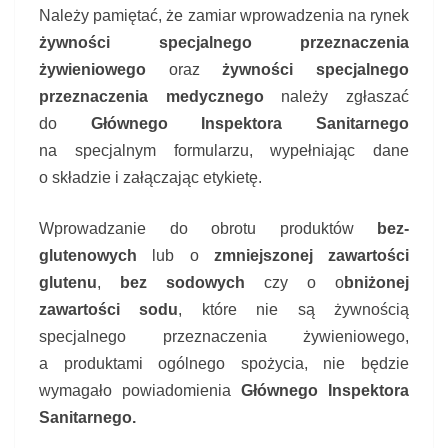
Należy pamiętać, że zamiar wprowadze­nia na rynek
żywności specjalnego prze­znaczenia
żywieniowego
oraz
żywności specjalnego
przeznaczenia medycznego
należy zgłaszać
do
Głównego Inspektora Sanitarnego
na specjalnym formularzu, wypełniając dane
o składzie i załącza­jąc etykietę.
Wprowadzanie do obrotu produktów
bez­
glutenowych
lub o
zmniejszonej zawarto­ści
glutenu
,
bez sodowych
czy o o
bniżonej
zawartości sodu
, które nie są żywnością
specjalnego przeznaczenia żywieniowego,
a produktami ogólnego spożycia, nie bę­dzie
wymagało powiadomienia
Głównego Inspektora
Sanitarnego.