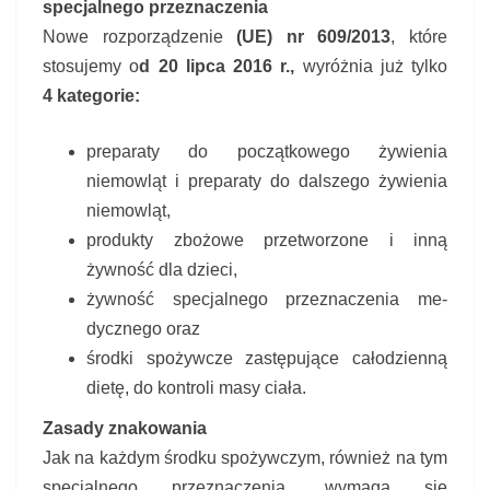
specjalnego przeznaczenia
Nowe rozporządzenie
(UE) nr 609/2013
, które
stosujemy o
d 20 lipca 2016 r.,
wy­różnia już tylko
4 kategorie:
preparaty do początkowego żywienia
niemowląt i preparaty do dalszego ży­wienia
niemowląt,
produkty zbożowe przetworzone i inną
żywność dla dzieci,
żywność specjalnego przeznaczenia me­
dycznego oraz
środki spożywcze zastępujące całodzien­ną
dietę, do kontroli masy ciała.
Zasady znakowania
Jak na każdym środku spożywczym, również na tym
specjalnego przeznaczenia, wyma­ga się