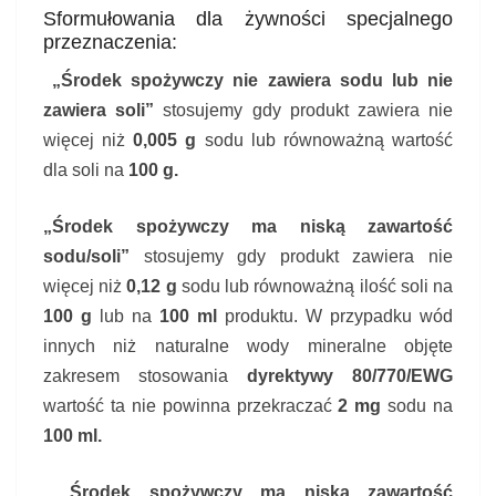
Sformułowania dla żywności specjalnego
przeznaczenia:
„Środek spożywczy nie zawiera sodu lub nie
zawiera soli”
stosujemy gdy produkt zawiera nie
więcej niż
0,005 g
sodu lub równoważną wartość
dla soli na
100 g.
„Środek spożywczy ma niską zawartość
sodu/soli”
stosujemy gdy produkt zawiera nie
więcej niż
0,12 g
sodu lub równoważną ilość soli na
100 g
lub na
100 ml
produktu. W przypadku wód
innych niż naturalne wody mineralne objęte
zakresem stosowania
dyrektywy 80/770/EWG
wartość ta nie powinna przekraczać
2 mg
sodu na
100 ml.
„Środek spożywczy ma niską zawartość