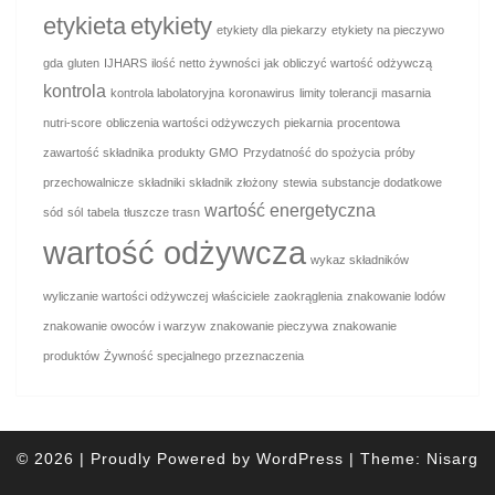
etykieta
etykiety
etykiety dla piekarzy
etykiety na pieczywo
gda
gluten
IJHARS
ilość netto żywności
jak obliczyć wartość odżywczą
kontrola
kontrola labolatoryjna
koronawirus
limity tolerancji
masarnia
nutri-score
obliczenia wartości odżywczych
piekarnia
procentowa
zawartość składnika
produkty GMO
Przydatność do spożycia
próby
przechowalnicze
składniki
składnik złożony
stewia
substancje dodatkowe
wartość energetyczna
sód
sól
tabela
tłuszcze trasn
wartość odżywcza
wykaz składników
wyliczanie wartości odżywczej
właściciele
zaokrąglenia
znakowanie lodów
znakowanie owoców i warzyw
znakowanie pieczywa
znakowanie
produktów
Żywność specjalnego przeznaczenia
© 2026
|
Proudly Powered by
WordPress
|
Theme:
Nisarg